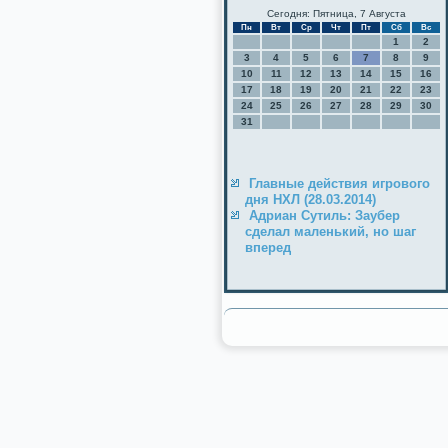
Сегодня: Пятница, 7 Августа
Пн
Вт
Ср
Чт
Пт
Сб
Вс
1
2
3
4
5
6
7
8
9
10
11
12
13
14
15
16
17
18
19
20
21
22
23
24
25
26
27
28
29
30
31
Главные действия игрового
дня НХЛ (28.03.2014)
Адриан Сутиль: Заубер
сделал маленький, но шаг
вперед