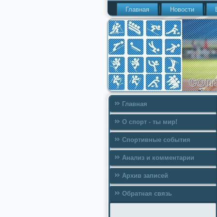
Главная
Новости
Главная
О спорт - ты мир!
Спортивные события
Анализ и комментарии
Архив записей
Обратная связь