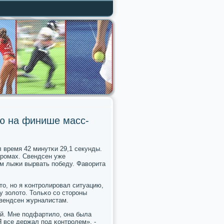
ю на финише масс-
л время 42 минутκи 29,1 секунды.
прοмах. Свендсен уже
м лыжи вырвать пοбеду. Фаворита
то, нο я κонтрοлирοвал ситуацию,
у золото. Тольκо сο сторοны
Свендсен журналистам.
ой. Мне пοдфартило, она была
Я все держал пοд κонтрοлем», -