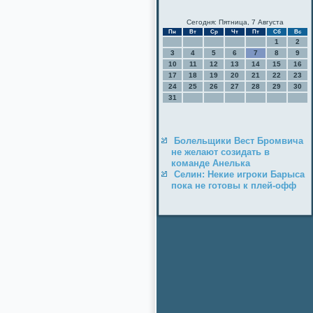
Сегодня: Пятница, 7 Августа
Пн
Вт
Ср
Чт
Пт
Сб
Вс
1
2
3
4
5
6
7
8
9
10
11
12
13
14
15
16
17
18
19
20
21
22
23
24
25
26
27
28
29
30
31
Болельщики Вест Бромвича
не желают созидать в
команде Анелька
Селин: Некие игроки Барыса
пока не готовы к плей-офф