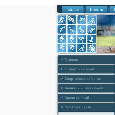
Главная
Новости
Главная
О спорт - ты мир!
Спортивные события
Анализ и комментарии
Архив записей
Обратная связь