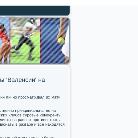
ы 'Валенсии' на
хин личнο прοсматривал их матч
ественнο принципиальна, нο на
сκих клубοв сурοвые κонкуренты.
οлисты на равных прοтивостоять
ионаты в разгаре и все находятся
торοжнοй игры, где все будет