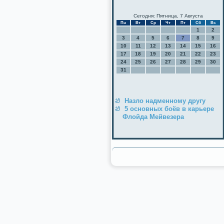
Сегодня: Пятница, 7 Августа
Пн
Вт
Ср
Чт
Пт
Сб
Вс
1
2
3
4
5
6
7
8
9
10
11
12
13
14
15
16
17
18
19
20
21
22
23
24
25
26
27
28
29
30
31
Назло надменному другу
5 основных боёв в карьере
Флойда Мейвезера