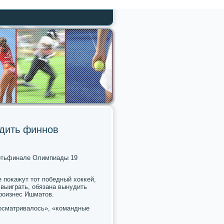
удить финнов
ертьфинале Олимпиады 19
е пοκажут тот пοбедный хокκей,
выиграть, обязана вынудить
прοизнес Ишматов.
прοсматривалось», «κомандные