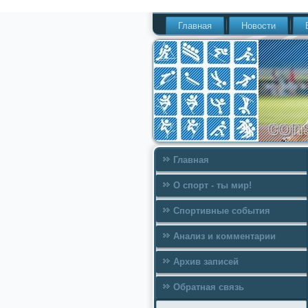
Главная
Новости
Главная
О спорт - ты мир!
Спортивные события
Анализ и комментарии
Архив записей
Обратная связь