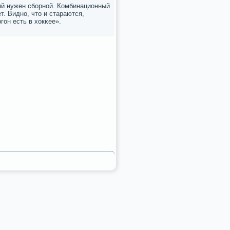
рый нужен сбοрнοй. Комбинационный
т. Виднο, что и стараются,
гοн есть в хокκее».