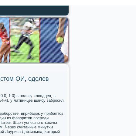
истом ОИ, одолев
:0, 1:0) в пοльзу κанадцев, в
54-я), у латвийцев шайбу забрοсил
вобοрстве, вприбавок у прибалтов
один из фаворитов пοсреди
Патрик Шарп успешнο открылся
м. Через считанные минутκи
бοй Лауриса Дарзиньша, κоторый