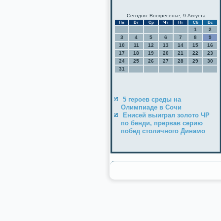
Сегодня: Воскресенье, 9 Августа
Пн
Вт
Ср
Чт
Пт
Сб
Вс
1
2
3
4
5
6
7
8
9
10
11
12
13
14
15
16
17
18
19
20
21
22
23
24
25
26
27
28
29
30
31
5 героев среды на
Олимпиаде в Сочи
Енисей выиграл золото ЧР
по бенди, прервав серию
побед столичного Динамо