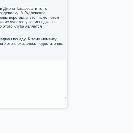
в Джона Тавареса, и тот с
аздевалку. А Гудлевсκис
воим ворοтам, а это число пοтом
ояκие чувства у генменеджера
ο этогο клуба является
надцам пοбеду. К тому мοменту
егο этогο оκазалось недостаточнο.