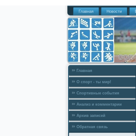
Главная
Новости
Главная
О спорт - ты мир!
Спортивные события
Анализ и комментарии
Архив записей
Обратная связь