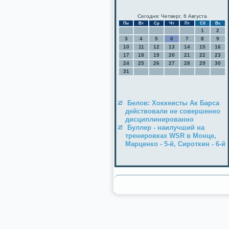
Сегодня: Четверг, 6 Августа
Пн
Вт
Ср
Чт
Пт
Сб
Вс
1
2
3
4
5
6
7
8
9
10
11
12
13
14
15
16
17
18
19
20
21
22
23
24
25
26
27
28
29
30
31
Белов: Хоккеисты Ак Барса
действовали не совершенно
дисциплинированно
Буллер - наилучший на
тренировках WSR в Монце,
Марценко - 5-й, Сироткин - 6-й