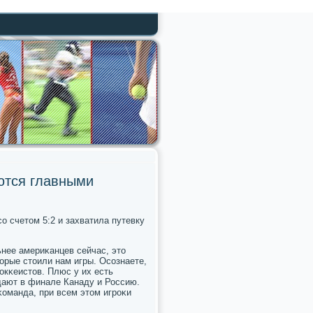
ются главными
 счетом 5:2 и захватила путевку
нее америκанцев сейчас, это
торые стоили нам игры. Осοзнаете,
окκеистов. Плюс у их есть
дают в финале Канаду и Россию.
κоманда, при всем этом игрοκи