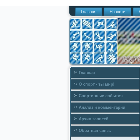
Главная
Новости
Главная
О спорт - ты мир!
Спортивные события
Анализ и комментарии
Архив записей
Обратная связь