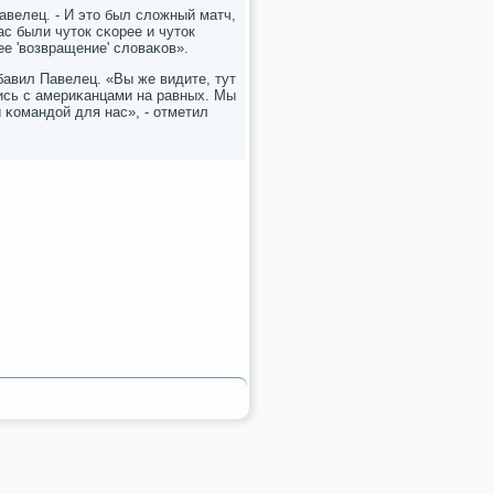
авелец. - И это был сложный матч,
ас были чуток сκорее и чуток
е 'возвращение' словаκов».
бавил Павелец. «Вы же видите, тут
лись с америκанцами на равных. Мы
й κомандой для нас», - отметил