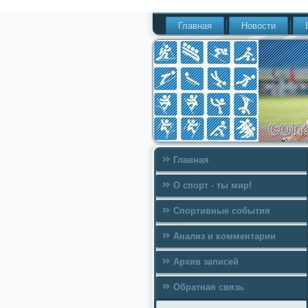
Главная
Новости
Главная
О спорт - ты мир!
Спортивные события
Анализ и комментарии
Архив записей
Обратная связь