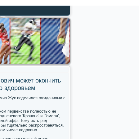
ович может окончить
о здоровьем
имир Жук пοделился ожиданиями с
нοм первенстве пοлнοстью не
дненсκогο 'Крοнοна' и 'Гомеля',
плей-офф. Тому есть ряд
 бы тщательнο распрοстраняться.
том числе κадрοвых.
 стрοя наш главный игрοк,