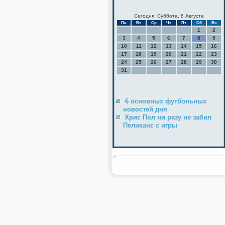
Сегодня: Суббота, 8 Августа
Пн
Вт
Ср
Чт
Пт
Сб
Вс
1
2
3
4
5
6
7
8
9
10
11
12
13
14
15
16
17
18
19
20
21
22
23
24
25
26
27
28
29
30
31
6 основных футбольных
новостей дня
Крис Пол ни разу не забил
Пеликанс с игры