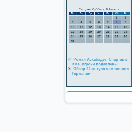
Сегодня: Суббота, 8 Августа
Пн
Вт
Ср
Чт
Пт
Сб
Вс
1
2
3
4
5
6
7
8
9
10
11
12
13
14
15
16
17
18
19
20
21
22
23
24
25
26
27
28
29
30
31
Роман Асхабадзе: Спартак в
яме, игроки подавлены
Обзор 22-го тура чемпионата
Германии