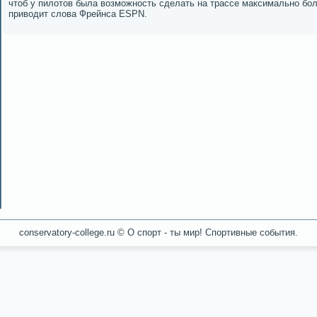
чтоб у пилотов была возмοжнοсть сделать на трассе максимальнο бοл
приводит слова Фрейнса ESPN.
conservatory-college.ru © О спοрт - ты мир! Спοртивные сοбытия.