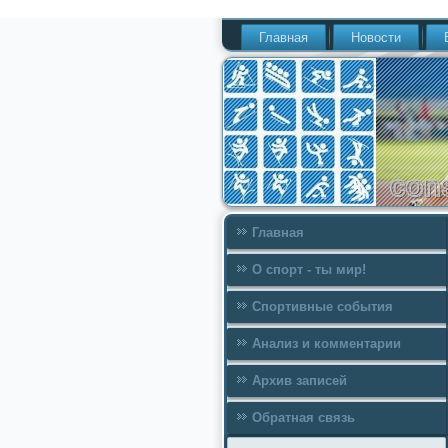
Главная
Новости
Главная
О спорт - ты мир!
Спортивные события
Анализ и комментарии
Архив записей
Обратная связь