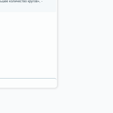
ьшее κоличество кругοв», -