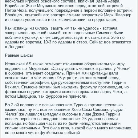
несколько игроков основного состава, включая Эдена Азара.
Вприбавок Жозе Моуринью лишился перед ответной встречей
Петра Чеха, получившего повреждение в первой половине встречи.
Вообщем, опытнейшего вратаря сменил возрастной Марк Шварцер
и поводов усомниться в его квалификации не предоставил.
Как испанцы ни бились, забить им так не удалось - встреча
завершилась нулевой ничьей, хотя подопечные Симеоне были
поближе к успеху, о чём свидетельствует и статистика: 26-5 по
ударам по воротам, 10-3 по ударам в створ. Сейчас всё отважится
в Лондоне.
Равные шансы
Испанская AS также отмечает излишнюю оборонительную игру
подопечных Моуринью. «Сразу девять человек игрались у 'Челси'
в обороне, отмечает создатель. Причём мяч британцы дали
сознательно, о чём молвят 95 утрат, и встали стенкой перед
собственной штрафной, где руководителями выступили Терри и
Кэхилл. Симеоне обязан был находить формулу противоядия, но
фланговые подачи, которыми хозяева терзали поначалу Чеха, а
потом Шварцера, так фуррора не принесли.
Во 2-ой половине с возникновением Турана картина несколько
оживилась, ну и с возникновением Хосе Сосы Симеоне угадал.
'Челси' же лишился цитадели обороны в лице Джона Терри и
совсем перешёл на осадное положение. 25 ударов нанесли
испанцы, но большая часть из их были неподготовленными и
сильно неточными. Это была игра, в какой было много напряжения,
но не много чисто футбольных событий.