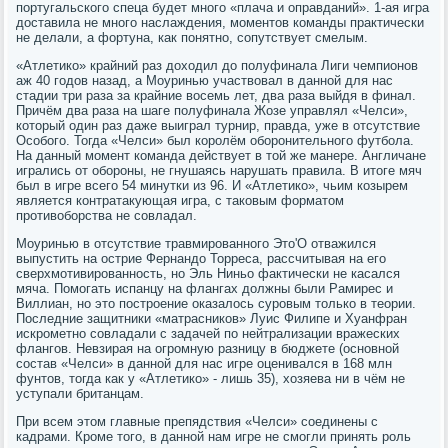
португальского спеца будет много «плача и оправданий». 1-ая игра
доставила не много наслаждения, моментов команды практически
не делали, а фортуна, как понятно, сопутствует смелым.
«Атлетико» крайний раз доходил до полуфинала Лиги чемпионов
аж 40 годов назад, а Моуринью участвовал в данной для нас
стадии три раза за крайние восемь лет, два раза выйдя в финал.
Причём два раза на шаге полуфинала Жозе управлял «Челси»,
который один раз даже выиграл турнир, правда, уже в отсутствие
Особого. Тогда «Челси» был королём оборонительного футбола.
На данный момент команда действует в той же манере. Англичане
игрались от обороны, не гнушаясь нарушать правила. В итоге мяч
был в игре всего 54 минутки из 96. И «Атлетико», чьим козырем
является контратакующая игра, с таковым форматом
противоборства не совладал.
Моуринью в отсутствие травмированного Это'О отважился
выпустить на острие Фернандо Торреса, рассчитывая на его
сверхмотивированность, но Эль Ниньо фактически не касался
мяча. Помогать испанцу на флангах должны были Рамирес и
Виллиан, но это построение оказалось суровым только в теории.
Последние защитники «матрасников» Луис Филипе и Хуанфран
искрометно совладали с задачей по нейтрализации вражеских
флангов. Невзирая на огромную разницу в бюджете (основной
состав «Челси» в данной для нас игре оценивался в 168 млн
фунтов, тогда как у «Атлетико» - лишь 35), хозяева ни в чём не
уступали британцам.
При всем этом главные препядствия «Челси» соединены с
кадрами. Кроме того, в данной нам игре не смогли принять роль