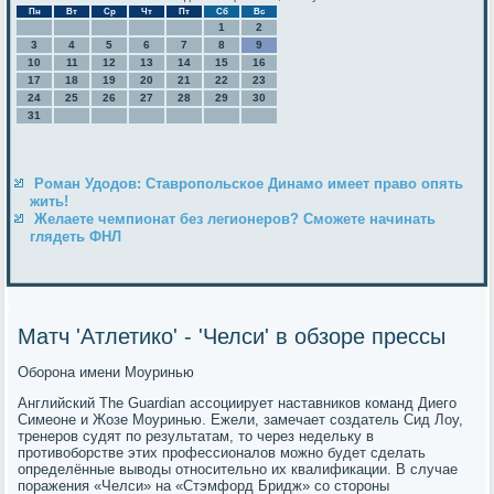
Пн
Вт
Ср
Чт
Пт
Сб
Вс
1
2
3
4
5
6
7
8
9
10
11
12
13
14
15
16
17
18
19
20
21
22
23
24
25
26
27
28
29
30
31
Роман Удодов: Ставропольское Динамо имеет право опять
жить!
Желаете чемпионат без легионеров? Сможете начинать
глядеть ФНЛ
Матч 'Атлетико' - 'Челси' в обзоре прессы
Оборона имени Моуринью
Английский The Guardian ассоциирует наставников команд Диего
Симеоне и Жозе Моуринью. Ежели, замечает создатель Сид Лоу,
тренеров судят по результатам, то через недельку в
противоборстве этих профессионалов можно будет сделать
определённые выводы относительно их квалификации. В случае
поражения «Челси» на «Стэмфорд Бридж» со стороны