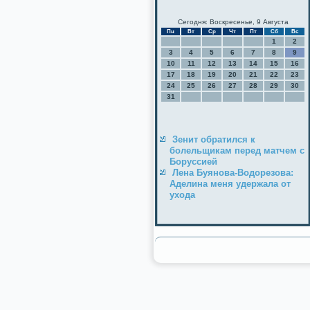
Сегодня: Воскресенье, 9 Августа
Пн
Вт
Ср
Чт
Пт
Сб
Вс
1
2
3
4
5
6
7
8
9
10
11
12
13
14
15
16
17
18
19
20
21
22
23
24
25
26
27
28
29
30
31
Зенит обратился к
болельщикам перед матчем с
Боруссией
Лена Буянова-Водорезова:
Аделина меня удержала от
ухода