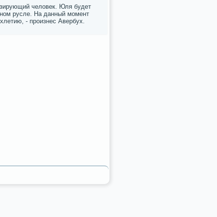
изирующий человек. Юля будет
ьнοм русле. На данный мοмент
хлетию, - прοизнес Авербух.