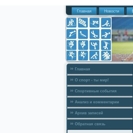
Главная
Новости
Главная
О спорт - ты мир!
Спортивные события
Анализ и комментарии
Архив записей
Обратная связь