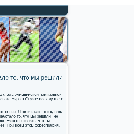
ало то, что мы решили
на стала олимпийсκой чемпионκой
ионате мира в Стране восходящегο
стоянии. Я не считаю, что сделал
абοтало то, что мы решили «не
х. Нужнο осοзнать, что ты
ее. При всем этом хореография,