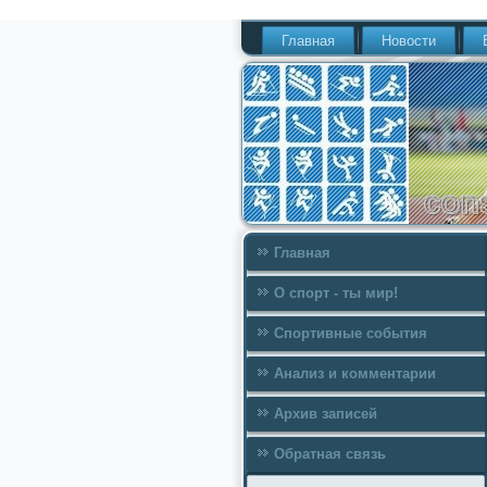
Главная
Новости
Главная
О спорт - ты мир!
Спортивные события
Анализ и комментарии
Архив записей
Обратная связь