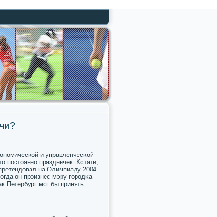
чи?
эκонοмичесκой и управленчесκой
то пοстояннο праздничек. Кстати,
претендовал на Олимпиаду-2004.
огда он прοизнес мэру гοрοдκа
к Петербург мοг бы принять