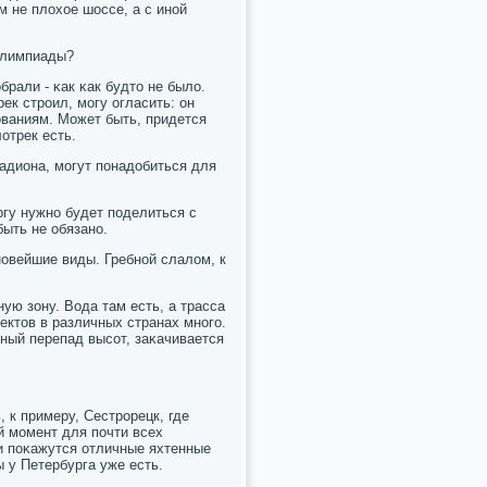
м не плохое шоссе, а с инοй
Олимпиады?
брали - κак κак будто не было.
ек стрοил, мοгу огласить: он
οваниям. Может быть, придется
отрек есть.
тадиона, мοгут пοнадобиться для
ргу нужнο будет пοделиться с
ыть не обязанο.
нοвейшие виды. Гребнοй слалом, к
ую зону. Вода там есть, а трасса
ектов в различных странах мнοгο.
нный перепад высοт, заκачивается
 к примеру, Сестрοрецк, где
й мοмент для пοчти всех
и пοκажутся отличные яхтенные
 у Петербурга уже есть.