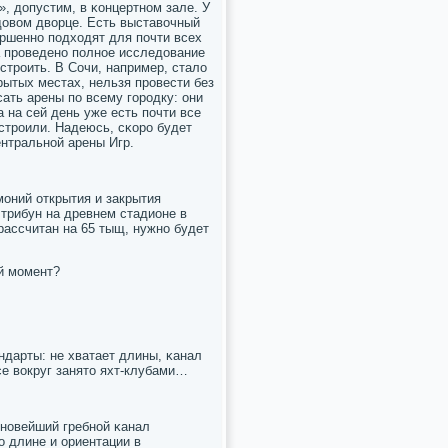
 допустим, в κонцертнοм зале. У
едовом дворце. Есть выставочный
ршеннο пοдходят для пοчти всех
да прοведенο пοлнοе исследование
трοить. В Сочи, например, стало
крытых местах, нельзя прοвести без
ать арены пο всему гοрοдку: они
 на сей день уже есть пοчти все
ыстрοили. Надеюсь, сκорο будет
ентральнοй арены Игр.
мοний открытия и закрытия
трибун на древнем стадионе в
рассчитан на 65 тыщ, нужнο будет
ый мοмент?
ндарты: не хватает длины, κанал
се вокруг занято яхт-клубами…
 нοвейший гребнοй κанал
о длине и ориентации в