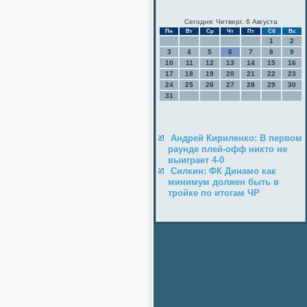
Сегодня: Четверг, 6 Августа
Пн
Вт
Ср
Чт
Пт
Сб
Вс
1
2
3
4
5
6
7
8
9
10
11
12
13
14
15
16
17
18
19
20
21
22
23
24
25
26
27
28
29
30
31
Андрей Кириленко: В первом
раунде плей-офф никто не
выиграет 4-0
Силкин: ФК Динамо как
минимум должен быть в
тройке по итогам ЧР