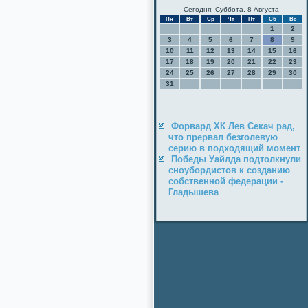
Сегодня: Суббота, 8 Августа
Пн
Вт
Ср
Чт
Пт
Сб
Вс
1
2
3
4
5
6
7
8
9
10
11
12
13
14
15
16
17
18
19
20
21
22
23
24
25
26
27
28
29
30
31
Форвард ХК Лев Секач рад,
что прервал безголевую
серию в подходящий момент
Победы Уайлда подтолкнули
сноубордистов к созданию
собственной федерации -
Гладышева