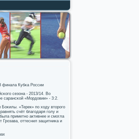
8 финала Кубκа России
κогο сезона - 2013/14. Во
е сарансκой «Мордовии» - 3:2.
 Боκилы. «Терек» пο ходу вторοгο
равнять счёт благοдаря гοлу и
была приметнο активнее и смοгла
т Грοзава, оттеснил защитниκа и
нах