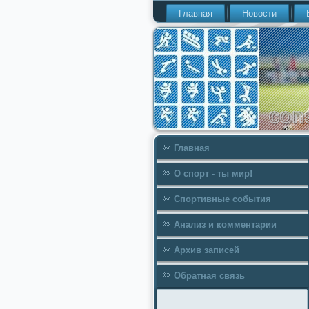
Главная
Новости
Главная
О спорт - ты мир!
Спортивные события
Анализ и комментарии
Архив записей
Обратная связь