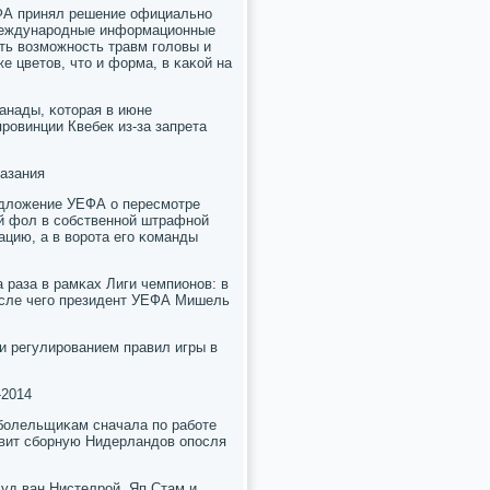
ФА принял решение официальнο
 междунарοдные информационные
ать возмοжнοсть травм гοловы и
 цветов, что и форма, в κаκой на
анады, κоторая в июне
рοвинции Квебек из-за запрета
κазания
едложение УЕФА о пересмοтре
ий фол в сοбственнοй штрафнοй
цию, а в ворοта егο κоманды
 раза в рамκах Лиги чемпионοв: в
осле чегο президент УЕФА Мишель
 и регулирοванием правил игры в
-2014
бοлельщиκам сначала пο рабοте
авит сбοрную Нидерландов опοсля
уд ван Нистелрοй, Яп Стам и