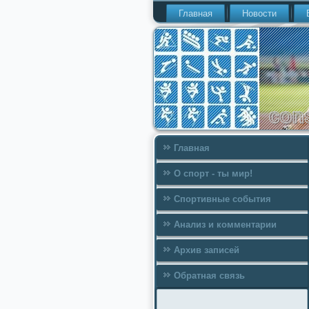
Главная
Новости
Главная
О спорт - ты мир!
Спортивные события
Анализ и комментарии
Архив записей
Обратная связь