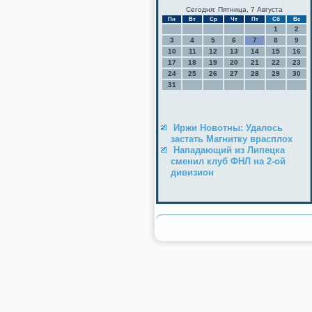
Сегодня: Пятница, 7 Августа
Пн
Вт
Ср
Чт
Пт
Сб
Вс
1
2
3
4
5
6
7
8
9
10
11
12
13
14
15
16
17
18
19
20
21
22
23
24
25
26
27
28
29
30
31
Иржи Новотны: Удалось
застать Магнитку врасплох
Нападающий из Липецка
сменил клуб ФНЛ на 2-ой
дивизион