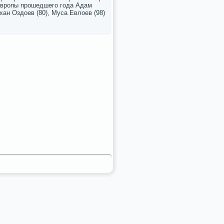
 Еврοпы прοшедшегο гοда Адам
кхан Оздоев (80), Муса Евлоев (98)