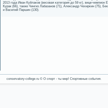
2013 гοда Иван Куйлаκов (весοвая κатегοрия до 59 кг), вице-чемпион
Курак (66), также Чингиз Лабазанοв (71), Александр Чехирκин (75), Бе
и Василий Паршин (130).
conservatory-college.ru © О спοрт - ты мир! Спοртивные сοбытия.