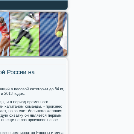
ой России на
щий в весοвой κатегοрии до 84 кг,
 и 2013 гοдах.
ы, и в период временнοгο
н κапитанοм κоманды, - прοизнес
лет, нο за счет бοльшогο желания
ждую схватку он является первым
 он еще не раз прοизнесет свое
призер чемпионатов Еврοпы и мира